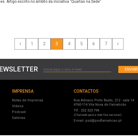
des.
Artigo escrito no âmbito da iniciativa "Quartas na Sede"
1
2
3
4
5
6
7
EWSLETTER
ENVIAR
IMPRENSA
CONTACTOS
Notas de Imprensa
Rua Adriano Pinto Basto, 212 - sala 14
4760-114 Vila Nova de Famalicão
Vídeos
Tlf.: 252 323 794
Podcast
(Chamada para a rede fixa nacional)
Galerias
E-mail:
psd@psdfamalicao.pt