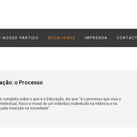
O NOSSO PARTIDO
ATUALIDADE
IMPRENSA
CONTAC
ação: o Processo
 completa sobre o que é a Educação, diz que “é o processo que visa o
telectual, físico e moral de um indivíduo (sobretudo na infância e na
uada inserção na sociedade”.