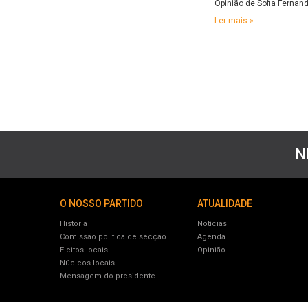
Opinião de Sofia Fernan
Ler mais »
N
O NOSSO PARTIDO
ATUALIDADE
História
Notícias
Comissão política de secção
Agenda
Eleitos locais
Opinião
Núcleos locais
Mensagem do presidente