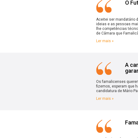
O Fu
Aceitei ser mandatário 
ideias e as pessoas mai
lhe competências técnic
de Câmara que Famalicã
Ler mais »
A can
garan
Os famalicenses querem
fizemos, esperam que ha
candidatura de Mário Pa
Ler mais »
Famal