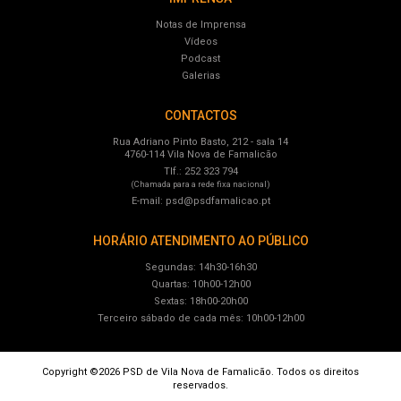
Notas de Imprensa
Vídeos
Podcast
Galerias
CONTACTOS
Rua Adriano Pinto Basto, 212 - sala 14
4760-114 Vila Nova de Famalicão
Tlf.: 252 323 794
(Chamada para a rede fixa nacional)
E-mail:
psd@psdfamalicao.pt
HORÁRIO ATENDIMENTO AO PÚBLICO
Segundas: 14h30-16h30
Quartas: 10h00-12h00
Sextas: 18h00-20h00
Terceiro sábado de cada mês: 10h00-12h00
Copyright ©2026 PSD de Vila Nova de Famalicão. Todos os direitos
reservados.